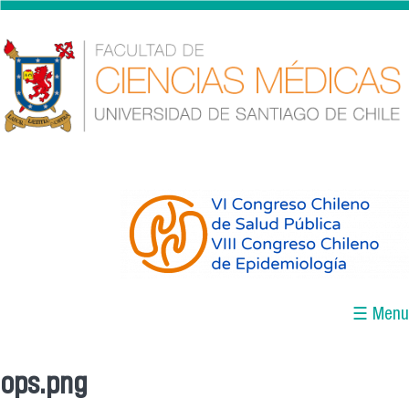
Pasar al contenido principal
logo_final_abrev.png
☰ Menu
ops.png
Se encuentra usted aquí